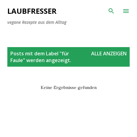
Direkt zum Hauptbereich
LAUBFRESSER
vegane Rezepte aus dem Alltag
P
Posts mit dem Label "
für
ALLE ANZEIGEN
o
Faule
" werden angezeigt.
s
t
s
Keine Ergebnisse gefunden