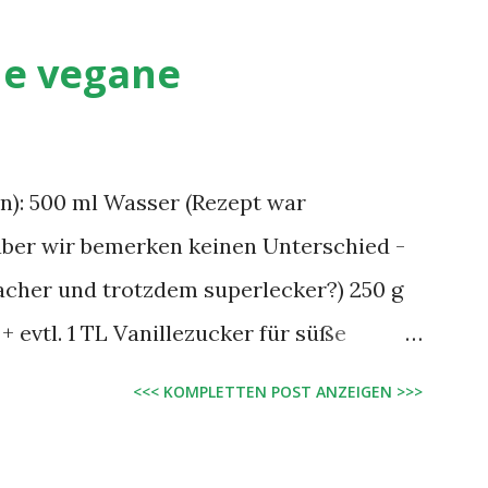
he vegane
en): 500 ml Wasser (Rezept war
aber wir bemerken keinen Unterschied -
cher und trotzdem superlecker?) 250 g
+ evtl. 1 TL Vanillezucker für süße
Zucker für herzhafte Pfannkuchen Öl
<<< KOMPLETTEN POST ANZEIGEN >>>
eli Reform, Alsan oder Sojola)
 auf die Margarine, in einer Schüssel gut