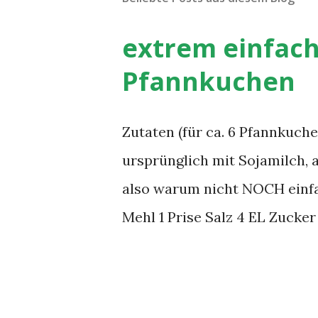
extrem einfac
Pfannkuchen
Zutaten (für ca. 6 Pfannkuch
ursprünglich mit Sojamilch, 
also warum nicht NOCH einfa
Mehl 1 Prise Salz 4 EL Zucker 
Pfannkuchen oder nur 1,5 TL 
oder vegane Margarine (z.B. D
Zubereitung: Alle Zutaten, bis