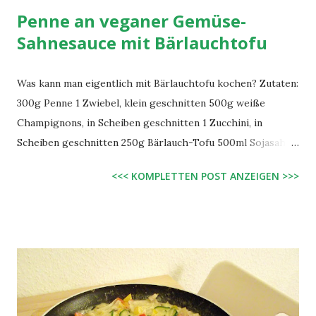
Penne an veganer Gemüse-
Sahnesauce mit Bärlauchtofu
Was kann man eigentlich mit Bärlauchtofu kochen? Zutaten:
300g Penne 1 Zwiebel, klein geschnitten 500g weiße
Champignons, in Scheiben geschnitten 1 Zucchini, in
Scheiben geschnitten 250g Bärlauch-Tofu 500ml Sojasahne
Öl Salz, Pfeffer, Knoblauchgewürz Zubereitung: Die Nudeln
<<< KOMPLETTEN POST ANZEIGEN >>>
wie gewohnt kochen. In einer Pfanne die Zwiebel in Öl
anbraten und dann Champignons und Zucchini hinzu geben
und ebenfalls anbraten. Nachdem das Gemüse schön weich
ist, den Bärlauch-Tofu hinzu geben und mit der Sojasahne
auffüllen. Das Ganze jetzt noch eine Zeit lang kochen
lassen und dann mit Salz, Pfeffer und Knoblauchgewürz
abschmecken. Fertig :)