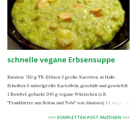
hinzugeben und ca. 3 Minuten erhitzen. Schließlich mit
Essig, Zucker, Salz und Pfeffer abschmecken.
schnelle vegane Erbsensuppe
Zutaten: 750 g TK-Erbsen 3 große Karotten, in Halb-
Scheiben 5 mittelgroße Kartoffeln, geschält und gewürfelt
1 Zwiebel, gehackt 200 g vegane Würstchen (z.B.
"Frankfurter aus Seitan und Tofu" von Alnatura) 1 l vegane
Gemüsebrühe 1 EL Margarine 2 Lorbeerblätter 2 EL getr.
<<< KOMPLETTEN POST ANZEIGEN >>>
Petersilie etwas Brühepulver Salz, Pfeffer Zubereitung:
Brühe mit Erbsen, Karotten, Kartoffeln, Zwiebel und
Lorbeerblättern zum Kochen bringen und ca. 15 Minuten