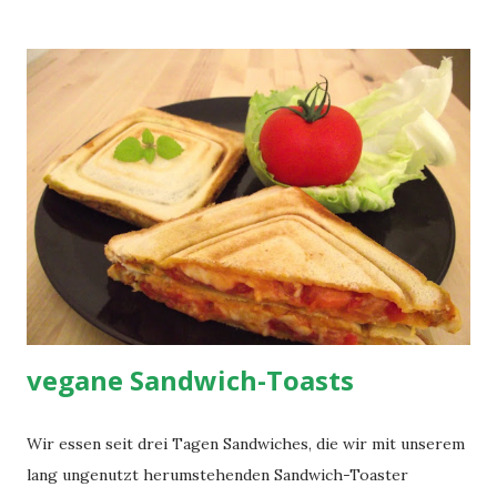
darin anbraten und beiseite stellen. Champignons mit Öl in
einer Pfanne kräftig anbraten, evtl. mit Weißwein
ablöschen, Frühlingszwiebeln und Sahne hinzugeben und
ca. 3 Minuten einkochen lassen. Dann das Geschnetzelte,
Majoran, Schnittlauch und etwas Knoblauch hinzugeben und
weitere 2 Minuten köcheln. Schließlich mit Salz und Pfeffer
abschmecken und z.B. mit Nudeln (ca. 300 g trocken)
servieren.
vegane Sandwich-Toasts
Wir essen seit drei Tagen Sandwiches, die wir mit unserem
lang ungenutzt herumstehenden Sandwich-Toaster