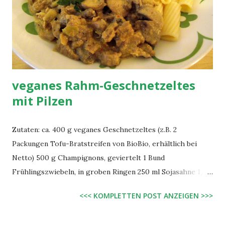
veganes Rahm-Geschnetzeltes
mit Pilzen
Zutaten: ca. 400 g veganes Geschnetzeltes (z.B. 2
Packungen Tofu-Bratstreifen von BioBio, erhältlich bei
Netto) 500 g Champignons, geviertelt 1 Bund
Frühlingszwiebeln, in groben Ringen 250 ml Sojasahne 1/2
TL getr. Majoran 1 TL getr. Schnittlauch Salz, Pfeffer, etwas
<<< KOMPLETTEN POST ANZEIGEN >>>
Knoblauch 2 EL Öl evtl. 1 Schuss Weißwein Zubereitung: 1
EL Öl in einer Pfanne erhitzen, veganes Geschnetzeltes