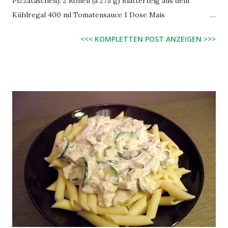
Pizzataschen): 2 Rollen (à 275 g) Blätterteig aus dem
Kühlregal 400 ml Tomatensauce 1 Dose Mais
(Abtropfgewicht 285 g), abgetropft 220 g Oliven mit
<<< KOMPLETTEN POST ANZEIGEN >>>
Paprikafüllung, halbiert Zubereitung: Blätterteig entrollen
und in je 6 etwa gleich große Quadrate schneiden. Für die
Füllung restliche Zutaten vermischen und jedes
Blätterteigquadrat mit 2 EL davon belegen, über die
Diagonale zusammenklappen und die Ränder vorsichtig
etwas verkneten. Die gefüllten Blätterteige mit etwas
Wasser bestreichen und für ca. 15 Minuten in den auf 200° C
vorgeheizten Ofen geben. Es empfiehlt sich, den Teig gut
im Auge zu behalten, da er innerhalb von wenigen Minuten
die Farbe von gold- zu dunkelbraun bis schwarz wechseln
kann.