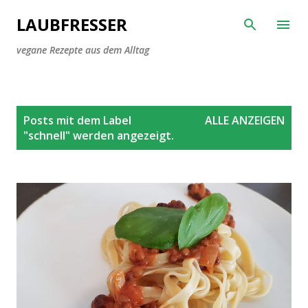
Direkt zum Hauptbereich
LAUBFRESSER
vegane Rezepte aus dem Alltag
P
Posts mit dem Label
ALLE ANZEIGEN
o
"
schnell
" werden angezeigt.
s
t
s