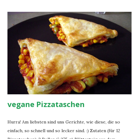
bei geringer Hitze köcheln lassen. Etwa die Hälfte der
Suppe in einen anderen Topf geben, Lorbeerblätter
entfernen und schön cremig durchpürieren. Beides wieder
zusammengeben, vegane Würstchen, Margarine und
Petersilie hinzufügen und mit Brühepulver, Salz und Pfeffer
abschmecken. Fertig.
vegane Pizzataschen
Hurra! Am liebsten sind uns Gerichte, wie diese, die so
einfach, so schnell und so lecker sind. :) Zutaten (für 12