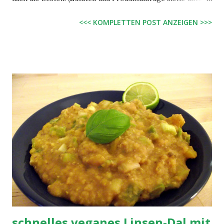
Zutaten: 5 mittelgroße Kartoffeln, geschält, gewürfelt 3
<<< KOMPLETTEN POST ANZEIGEN >>>
Stangen Lauch, in Halb-Ringen 125 ml Sojasahne etwas Öl
Salz, Pfeffer, etwas Muskat 2 vegane Bratwürste (z.B.
"Bratwurst ohne Ei - vegetarisch" von granoVita, erhältlich
in Reformhäusern, evtl. auf Nachfrage bestellbar)
Zubereitung: Kartoffeln in einer Pfanne im Öl ca. 5 Minuten
schmoren, Lauch hinzugeben und weitere 5 - 10 Minuten
weiterschmoren bis Lauch und Kartoffeln gar sind.
Schließlich Sojasahne hinzugeben, kurz aufkochen lassen
und sparsam mit Salz, Pfeffer und Muskat abschmecken. Die
veganen Bratwürste in etwas Öl kurz von 4 Seiten anbraten
und mit der Kartoffel-Lauch-Pfanne servieren. granoVita
"Bratwurst ohne Ei - vegetarisch" Zutaten: Wasser,
Weizenstärke,...
schnelles veganes Linsen-Dal mit