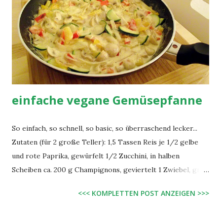
einfache vegane Gemüsepfanne
So einfach, so schnell, so basic, so überraschend lecker...
Zutaten (für 2 große Teller): 1,5 Tassen Reis je 1/2 gelbe
und rote Paprika, gewürfelt 1/2 Zucchini, in halben
Scheiben ca. 200 g Champignons, geviertelt 1 Zwiebel, grob
geschnitten 250 ml Sojasahne 2 EL Sonnenblumenöl Salz,
<<< KOMPLETTEN POST ANZEIGEN >>>
Pfeffer, Hähnchenwürzsalz Zubereitung: Reis wie gewohnt
kochen. Paprika in einer heißen Pfanne mit Öl ca. 3 Minuten