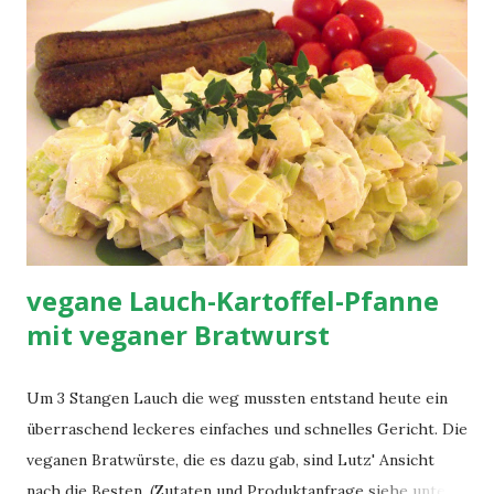
Petersilie optional etwas Kala Namak für wirklich
perversen Eigeschmack (gibts z.B. im Asia-Versand oder
VeganWonderland) Zubereitung: Margarine in einer Pfanne
zerlassen, Zwiebel darin glasig dünsten, Tofu und Sojamilch
hinzugeben und für 2 Minuten stark erhitzen, dabei rühren.
Herdplatte ausschalten, Kurkuma, Sojasauce, Schnittlauch
und evtl. andere Gewürze hinzugeben und 1 weitere Minute
köcheln lassen. Schließlich mit Salz un...
vegane Lauch-Kartoffel-Pfanne
mit veganer Bratwurst
Um 3 Stangen Lauch die weg mussten entstand heute ein
überraschend leckeres einfaches und schnelles Gericht. Die
veganen Bratwürste, die es dazu gab, sind Lutz' Ansicht
nach die Besten. (Zutaten und Produktanfrage siehe unten)