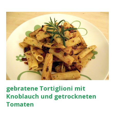
andünsten. Dann Zucchini, Champignons und Zwiebel
hinzugeben und ca. 5 Minuten mitdünsten. Sojasahne
hinzugeben und kurz aufkochen lassen. Mit etwas
Hähnchenwürzsalz, Salz und Pfeffer abschmecken und mit
dem Reis servieren.
gebratene Tortiglioni mit
Knoblauch und getrockneten
Tomaten