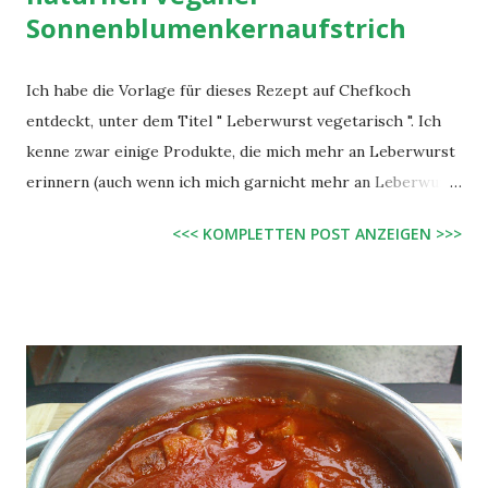
Sonnenblumenkernaufstrich
Ich habe die Vorlage für dieses Rezept auf Chefkoch
entdeckt, unter dem Titel " Leberwurst vegetarisch ". Ich
kenne zwar einige Produkte, die mich mehr an Leberwurst
erinnern (auch wenn ich mich garnicht mehr an Leberwurst
erinnern kann und viele Omni-Leute bei einigen Nährhefe-
<<< KOMPLETTEN POST ANZEIGEN >>>
Pasteten sagen "Woah! Die schmeckt ja voll nach
Leberwurst!" und ich das gar nicht so empfinde und
trotzdem sage "Da siehste mal, das Leberwurst ihren
Geschmack vermutlich weniger vom Fleisch hat."), aber
dieser Sonnenblumenkernaufstrich ist auf jeden Fall
verdammt einfach und schnell zu machen, günstig, lecker
und in 120 Geschmacksrichtungen veränderbar. Zutaten:
100 g Sonnenblumenkerne, ohne Schale (z.B. von Aldi) 50 g
Sonnenblumenöl etwas Wasser 1 EL Majoran etwas Pfeffer