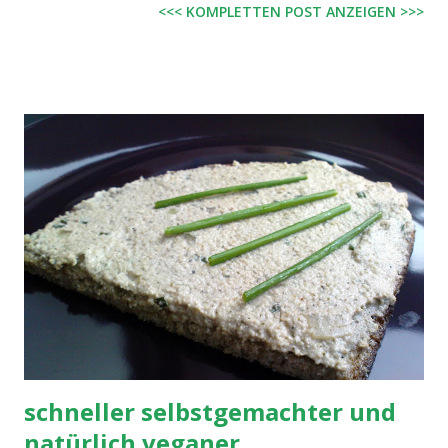
<<< KOMPLETTEN POST ANZEIGEN >>>
Koriander, Kurkuma, Zwiebeln, Chili, Pfeffer, Senfmehl,
Bockshornsaat, Ingwer, Kreuzkümmel, Kümmel, Salz,
Traubenzucker, Citronensäure) 200 g Jasmin Reis Wasser
für den Reis Zubereitung: Reis nach Packungsanleitung
kochen. Sojaschnetzel in der Brühe ca. 10 Minuten kochen,
anschließend auspressen und in einer heißen Pfanne mit
dem Öl ca. 4 Minuten von allen Seiten anbraten. Dann
Zucchini und Zwiebel hinzugeben und unter gelegentlichem
Rühren weitere 3 Minuten braten. Nun die Kokosmilch
hinzugeben und ca. 3 Minuten bei hoher Hitze kochen
lassen. Schließlich mit dem Reis verrühren und mit
Zitronensaft, Salz, Knoblauch, Korianderblättern und Wok-
Gewürzzubereitung abschmecken. Simpel, lecker.
schneller selbstgemachter und
natürlich veganer