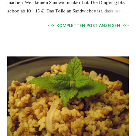
machen. Wer keinen Sandwichmaker hat: Die Dinger gibts
schon ab 10 - 15 €. Das Tolle an Sandwiches ist, dass man
jeden ein bisschen anders machen kann und in kurzer Zeit,
<<< KOMPLETTEN POST ANZEIGEN >>>
viele neue Sachen ausprobieren. Unter dem Bild findet ihr
ein Bespiel-Basic-Rezept. Zutaten: haufenweise Toast-Brot
(zwei pro Sandwich) Eisbergsalat Tomaten, in Scheiben
Cheezly Mozzarella Style, gerieben Margarine Ketchup und
oder veganes Pesto (z.B. von Leverno ) Zubereitung: Zwei
Toast-Scheiben erst mit Margarine bestreichen, dann mit
etwas Pesto oder Ketchup. Nun eine der beiden Scheiben
mit etwas Eisbergasalat, Tomaten und Cheezly belegen und
mit der anderen Scheibe abdecken. Das Ganze für ca. 5
Minuten in den Sandwich-Toaster geben.