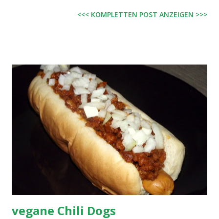
haben dazu Zucchinipuffer gemacht, welche leider etwas
<<< KOMPLETTEN POST ANZEIGEN >>>
matschig waren, deshalb gibts dafür kein Rezept. :) Zutaten:
1 kleine Dose Kichererbsen (Abtropfgewicht 250 g),
abgetropft 1 EL Tahin (Sesammus; erhältlich in türk.
Lebensmittelgeschäften und großen Bioläden) 4 EL
Olivenöl Saft von einer Zitrone etwas Knoblauch 1/2 EL
Kreuzkümmel Salz, Pfeffer optional etwas glatte Petersilie
und/oder Paprikapulver sowie noch ein wenig Olivenöl
zum Garnieren Zubereitung: Alles zusammen pürieren und
mit den Gewürzen abschmecken. :) Evtl. noch etwas
garnieren.
vegane Chili Dogs