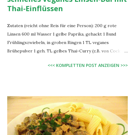
Thai-Einflüssen
Zutaten (reicht ohne Reis für eine Person): 200 g rote
Linsen 600 ml Wasser 1 gelbe Paprika, gehackt 1 Bund
Frühlingszwiebeln, in groben Ringen 1 TL veganes
Brühepulver 1 geh. TL gelbes Thai-Curry (z.B. von Cock
aus dem Asia-Laden oder Edeka) etwas Knoblauch, Salz evtl.
<<< KOMPLETTEN POST ANZEIGEN >>>
etwas Limettensaft Zubereitung: Wasser in einem Topf zum
kochen bringen, Linsen hinzugeben, verrühren und ca. 2
Minuten im offenen Topf kochen, dann Paprika hinzugeben,
weitere 6 Minuten bei mittlerer Temperatur kochen. Nun
die Frühlingszwiebeln hinzugeben, Platte abschalten, mit
Thai-Curry, Knoblauch, Brühepulver und Salz abschmecken.
Vor dem Servieren evtl. mit etwas Limettensaft beträufeln.
Evtl. Basmati-Reis dazu reichen.