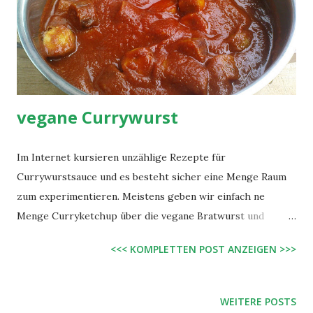
1 TL Kräutersalz 2 EL getrockneter Schnittlauch (oder 1
kleiner Bund frischer) etwas Knoblauchgranulat (oder
frischer) 1 -2 TL Kräuter der Provence, fein gemahlen evtl.
etwas Rauchpaprika evtl. 1 kleine Zwiebel,...
vegane Currywurst
Im Internet kursieren unzählige Rezepte für
Currywurstsauce und es besteht sicher eine Menge Raum
zum experimentieren. Meistens geben wir einfach ne
Menge Curryketchup über die vegane Bratwurst und
bestreuen sie anschließend mit Currypulver - so wird es
<<< KOMPLETTEN POST ANZEIGEN >>>
auch an vielen Imbissen gehandhabt. Diesmal wollen wir
hier aber eine etwas aufwändigere Variante vorstellen:
Zutaten: Für die Wurst: 400 g vegane Bratwurst (z.B.
WEITERE POSTS