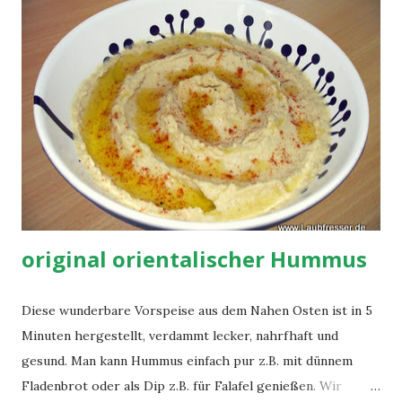
meisten Zeit benötigt. Also wenn das Wasser kocht gleich
rein mit den Nudeln deiner Wahl! Jetzt schneidet man die
Zwiebel in kleine Würfel und brät diese im Öl an (in einer
Pfanne - auf Stufe 7). Sobald die Zwiebel gut aussieht
kommen die passierten Tomaten hinzu. Damit diese nicht
so wild um sich spritz und die Bohne...
original orientalischer Hummus
Diese wunderbare Vorspeise aus dem Nahen Osten ist in 5
Minuten hergestellt, verdammt lecker, nahrfhaft und
gesund. Man kann Hummus einfach pur z.B. mit dünnem
Fladenbrot oder als Dip z.B. für Falafel genießen. Wir