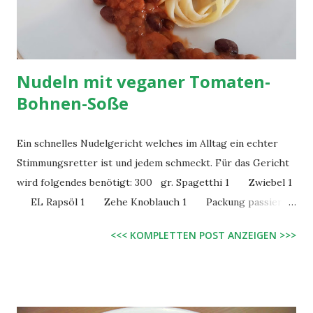
Nudeln mit veganer Tomaten-
Bohnen-Soße
Ein schnelles Nudelgericht welches im Alltag ein echter
Stimmungsretter ist und jedem schmeckt. Für das Gericht
wird folgendes benötigt: 300 gr. Spagetthi 1 Zwiebel 1
EL Rapsöl 1 Zehe Knoblauch 1 Packung passierte
Tomaten 1/2 Packung Soja Cuisine 1 Dose
<<< KOMPLETTEN POST ANZEIGEN >>>
Kidneybohnen 1 Dose Linsen 2 EL Hefeflocken
außerdem Brühe, Salz und Pfeffer zum würzen Als erstes
setze ich immer das Wasser für die Nudeln auf, denn die
sind bei diesem einfachen Gericht die Komponente, die am