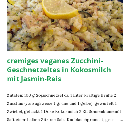
Zwiebel in Öl anbraten, Couscous und Wasser hinzugeben.
Wenn das Wasser verdampft ist Linsen und
Gemüsebrühepulver hinzugeben und Hitze abschalten (bei
einem E-Herd). Wenn alles schön erhitzt ist mit den
Gewürzen, kräftig Zitronensaft und evtl. Olivenöl
abschmecken.
cremiges veganes Zucchini-
Geschnetzeltes in Kokosmilch
mit Jasmin-Reis
Zutaten: 100 g Sojaschnetzel ca. 1 Liter kräftige Brühe 2
Zucchini (vorzugsweise 1 grüne und 1 gelbe), gewürfelt 1
Zwiebel, gehackt 1 Dose Kokosmilch 2 EL Sonnenblumenöl
Saft einer halben Zitrone Salz, Knoblauchgranulat, getr.
Korianderblätter Wok-Gewürzzubereitung (Paprika,