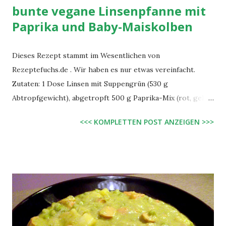
bunte vegane Linsenpfanne mit
Paprika und Baby-Maiskolben
Dieses Rezept stammt im Wesentlichen von
Rezeptefuchs.de . Wir haben es nur etwas vereinfacht.
Zutaten: 1 Dose Linsen mit Suppengrün (530 g
Abtropfgewicht), abgetropft 500 g Paprika-Mix (rot, gelb,
grün), in Streifen 1 Glas Baby-Maiskolben (190 g
<<< KOMPLETTEN POST ANZEIGEN >>>
Abtropfgewicht), abgetropft, längs halbiert 1 Zwiebel,
gehackt 1 Knoblauchzehe, gehackt 125 ml veganes
Gemüsebrühe 1 EL veganes Weißweinessig (z.B. von Kühne)
1 EL Zucker 3 EL Margarine Salz, Pfeffer Zubereitung:
Margarine in einer heißen Pfanne zerlassen und Paprika,
Zwiebel, Knoblauch und Baby-Mais darin ca. 4 Minuten
dünsten. Brühe hinzugeben und ca. 10 Minuten kochen
lassen, bis die Flüssigkeit verdampft ist. Nun Linsen