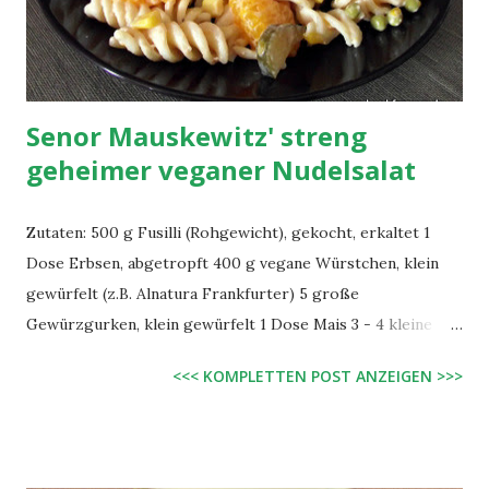
und Brühepulver in einer Schüssel übergießen. Nach ca. 10
Minuten des Quellens die Sojaschnetzel in einer Pfanne am
besten mit Deckel auf 2/3-Power erh...
Senor Mauskewitz' streng
geheimer veganer Nudelsalat
Zutaten: 500 g Fusilli (Rohgewicht), gekocht, erkaltet 1
Dose Erbsen, abgetropft 400 g vegane Würstchen, klein
gewürfelt (z.B. Alnatura Frankfurter) 5 große
Gewürzgurken, klein gewürfelt 1 Dose Mais 3 - 4 kleine
Dosen Mandarinen (und Hälfte des Saftes), kleingeschnitten
<<< KOMPLETTEN POST ANZEIGEN >>>
200 g vegane Mayonnaise 150 g Ketchup Salz, Pfeffer evtl.
etwas Essig Zubereitung: *tief Luft hol* Alles vermischen!
Alternativ auch sehr lecker mit gebratenem Tofu statt der
Wurst und einem leichten "Salat-Fix"-Dressing statt