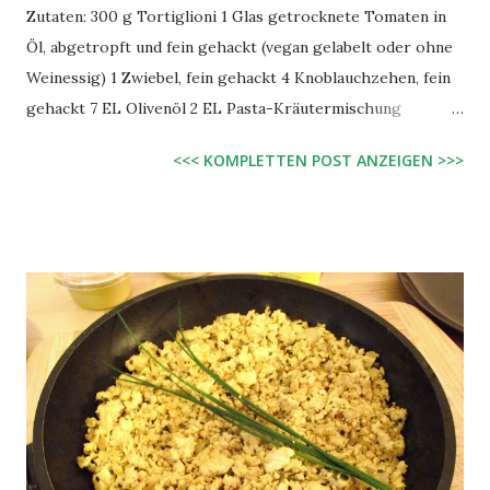
Zutaten: 300 g Tortiglioni 1 Glas getrocknete Tomaten in
Öl, abgetropft und fein gehackt (vegan gelabelt oder ohne
Weinessig) 1 Zwiebel, fein gehackt 4 Knoblauchzehen, fein
gehackt 7 EL Olivenöl 2 EL Pasta-Kräutermischung
(Knoblauch, Basilikum, Zwiebeln, Paprika, Oregano, Majoran,
<<< KOMPLETTEN POST ANZEIGEN >>>
Thymian) 1,5 TL Zucker Salz, Pfeffer Zubereitung:
Tortiglioni wie gewohnt kochen. Zwiebeln, Knoblauch und
Tomaten 3 Minuten in 3 EL Olivenöl dünsten. Tortiglioni
hinzugeben und ca. 15 Minuten auf 2/3-Power (z.B. 4 von 6)
kräftig anbraten. Zwischendurch wenden, aber nicht
ständig rumrühren. Schließlich weitere 4 EL Olivenöl
hinzugeben und mit der Kräutermischung, Zucker, Pfeffer
und genügend Salz abschmecken. Simpel, lecker!