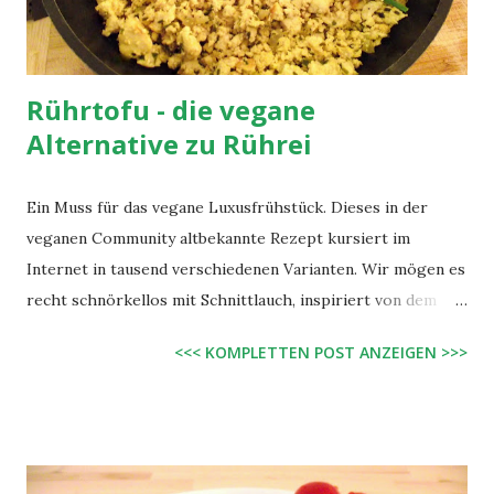
Rührtofu - die vegane
Alternative zu Rührei
Ein Muss für das vegane Luxusfrühstück. Dieses in der
veganen Community altbekannte Rezept kursiert im
Internet in tausend verschiedenen Varianten. Wir mögen es
recht schnörkellos mit Schnittlauch, inspiriert von dem
Rührei, das es früher bei Lutz' Großeltern immer gab.
<<< KOMPLETTEN POST ANZEIGEN >>>
Zutaten: 2 - 3 EL Margarine 1 Zwiebel, fein gehackt 400 g
Tofu, mit den Händen grob zerbröselt 100 ml Sojamilch 1/2
TL Kurkuma 1 EL Sojasauce 1 - 2 EL getrockneter
Schnittlauch (oder halt ein kleiner Bund frischer) Salz,
Pfeffer evtl. etwas Paprikapulver und/oder Curry sowie