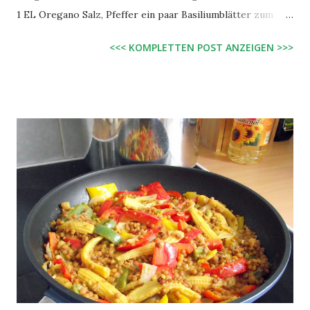
1 EL Oregano Salz, Pfeffer ein paar Basiliumblätter zum
Garnieren Zubereitung: Tomaten und Knoblauch in einer
<<< KOMPLETTEN POST ANZEIGEN >>>
Schüssel mit dem Olivenöl verrühren und mit Salz, Pfeffer
und Oregano abschmecken. Das Bruschetta auf den
Baguettescheiben verteilen und für ca. 6 Minuten in den
200° C heißen Ofen schieben. Mit Basilikum garnieren und
servieren.