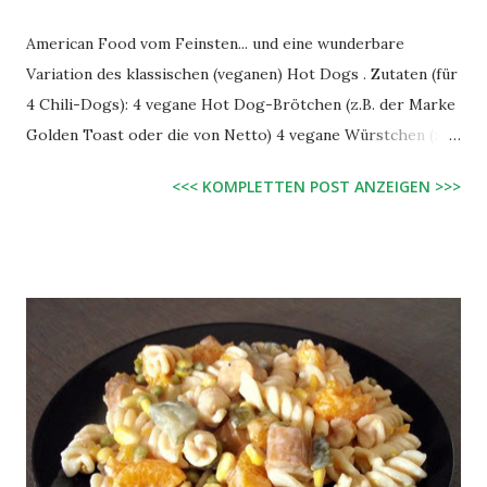
American Food vom Feinsten... und eine wunderbare
Variation des klassischen (veganen) Hot Dogs . Zutaten (für
4 Chili-Dogs): 4 vegane Hot Dog-Brötchen (z.B. der Marke
Golden Toast oder die von Netto) 4 vegane Würstchen (z.B.
Tofu-Seitan-Frankfurter von Alnatura) 80 g feine
<<< KOMPLETTEN POST ANZEIGEN >>>
Sojaschnetzel 240 ml Wasser 1 TL veganes Brühepulver 2
EL Öl 1 EL Tomatenmark (3-fach konzentriert) 1 EL vegane
Worcestershiresauce 1 TL mexikanische Gewürzmischung
(Paprika, Chili, Zwiebel, Koriander, Pfeffer, Knoblauch,
Oregano, Kreuzkümmel, Petersilie, Salz, Zucker) etwas
Knoblauch 1 EL Ketchup 1 EL rauchige Barbecue-Sauce
noch etwas Wasser (bei mir 2 EL) etwas Scharfes (z.B.
Chipotle-Sauce, Chilipulver etc.) Knoblauchgranulat Salz,
Pfeffer 1 kleine Zwiebel, fein gehackt Zubereitung: Die 240
ml Wasser zum Kochen bringen und damit Sojaschnetzel