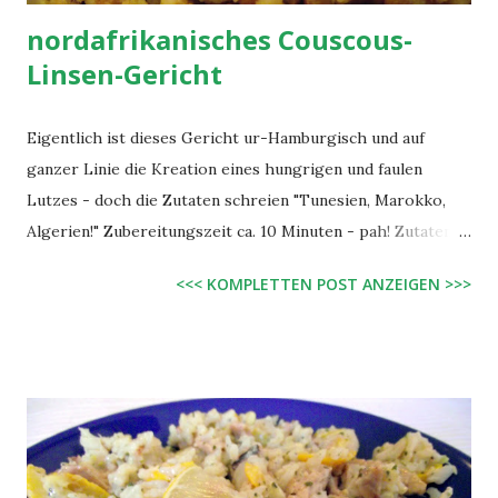
nordafrikanisches Couscous-
Linsen-Gericht
Eigentlich ist dieses Gericht ur-Hamburgisch und auf
ganzer Linie die Kreation eines hungrigen und faulen
Lutzes - doch die Zutaten schreien "Tunesien, Marokko,
Algerien!" Zubereitungszeit ca. 10 Minuten - pah! Zutaten:
150 g Couscous 250 ml Wasser 1 große Dose Linsen mit
<<< KOMPLETTEN POST ANZEIGEN >>>
Suppengrün (530 g Abtropfgewicht), abgetropft 1 Zwiebel,
grob gehackt 1 EL Sonnenblumenöl Saft von 1 - 2 Zitronen
2 TL Gemüsebrühepulver Salz, Pfeffer, Knoblauch, Zimt
milde Harissa-Gewürzzubereitung (Meersalz, Koriander
20%, Chili 10%, Knoblauchflocken, Kreuzkümmel, Kümmel,
Pfefferminze, pflanzliches Öl; alternativ geht sicher auch
traditionelle Harissa-Paste) evtl. 3 EL Olivenöl Zubereitung: