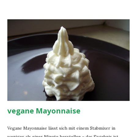
Messerspitze Backpulver für die Streusel: 150 g Mehl 80 g
Margarine 6 EL Zucker 1 TL Zimt Zubereitung: für den
Teig: Mehl, Margarine, Wasser, Vanillezucker, Zucker und
Backpulver zu einem glatten Teig verkneten und ca. 1
Stunde in Folie eingewickelt kalt stellen. für die Streusel:
Alle Zutaten verkneten und ebenfalls kalt stellen. um die
Dinge zusammen zu führen: Den Teig in einer Springform
(Tipp: Boden mit Backpapier belegen und mit dem Ring
festklemmen) verteilen und am Rand hochdrücken, so dass
in der Springform ein "Behältnis" aus Teig entsteht. Die
Äpfel ...
vegane Mayonnaise
Vegane Mayonnaise lässt sich mit einem Stabmixer in
weniger als einer Minute herstellen – das Ergebnis ist