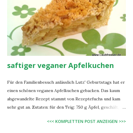
Silikon-Backpinsel). Danach den Teig (ca. eine Kelle á 125 ml
pro Pfannkuchen) in einer mittelgroßen beschichteten
Pfanne bei 2/3-Hitze wenige Minuten beidseitig ausbacken
(Die Pfanne muss von Beginn an "auf Temperatur sein", so
dass ein Teigtropfen zischt und schnell fest wird, aber
ohne dass etwas verkohlt ...
saftiger veganer Apfelkuchen
Für den Familienbesuch anlässlich Lutz' Geburtstags hat er
einen schönen veganen Apfelkuchen gebacken. Das kaum
abgewandelte Rezept stammt von Rezeptefuchs und kam
sehr gut an. Zutaten: für den Teig: 750 g Äpfel, geschält,
entkernt, in dünnen Scheiben 200 g Mehl 125 g Margarine
<<< KOMPLETTEN POST ANZEIGEN >>>
60 ml Wasser 1 Packung Vanillezucker 7 EL Apfelmus (z.B.
selbstgekocht aus ca. 4 kleinen Äpfeln) 2 EL Zucker 1