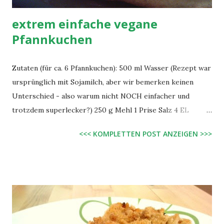
extrem einfache vegane
Pfannkuchen
Zutaten (für ca. 6 Pfannkuchen): 500 ml Wasser (Rezept war
ursprünglich mit Sojamilch, aber wir bemerken keinen
Unterschied - also warum nicht NOCH einfacher und
trotzdem superlecker?) 250 g Mehl 1 Prise Salz 4 EL
Zucker + evtl. 1 TL Vanillezucker für süße Pfannkuchen
<<< KOMPLETTEN POST ANZEIGEN >>>
oder nur 1,5 TL Zucker für herzhafte Pfannkuchen Öl oder
vegane Margarine (z.B. Deli Reform, Alsan oder Sojola)
Zubereitung: Alle Zutaten, bis auf die Margarine, in einer
Schüssel gut miteinander verrühren und nach Belieben mit
Zucker abschmecken. Vor jedem Pfannkuchen etwas Öl
oder Magarine in einer beschichteten Pfanne verteilen (z.B.
mit schnell mit Küchenkrepp oder einem hitzestabilem