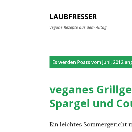
LAUBFRESSER
vegane Rezepte aus dem Alltag
P
Es werden Posts vom Juni, 2012 an
o
s
veganes Grill
t
Spargel und Co
s
Ein leichtes Sommergericht m