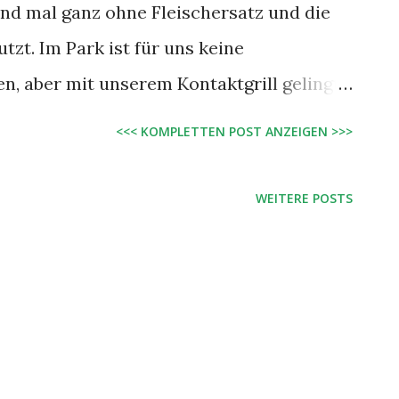
 und mal ganz ohne Fleischersatz und die
tzt. Im Park ist für uns keine
n, aber mit unserem Kontaktgrill gelingt
obendrein relativ fettarm. Wer nicht
<<< KOMPLETTEN POST ANZEIGEN >>>
ist, kann das Gemüse alternativ aber auch
n Pfanne mit wenig Öl braten. Die
WEITERE POSTS
sentlichen diesem Rezept für
en (für etwa 4 große Portionen): etwa 300
lila) Spargel, ca. 1,5 cm holziges Ende
1 cm dicken Scheiben 400 g Zucchini, in 1
beln, in 1 cm dicken Ringen je 1/2 gelbe