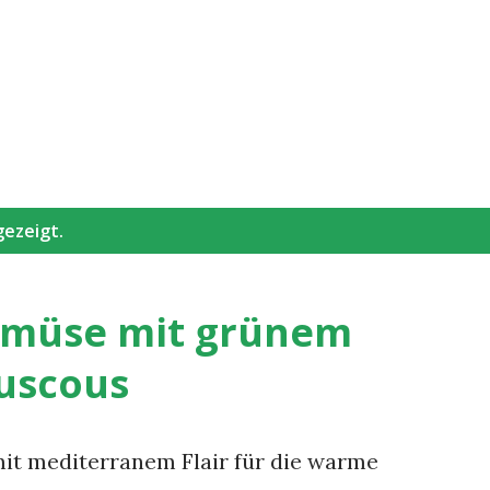
Direkt zum Hauptbereich
gezeigt.
gemüse mit grünem
uscous
it mediterranem Flair für die warme