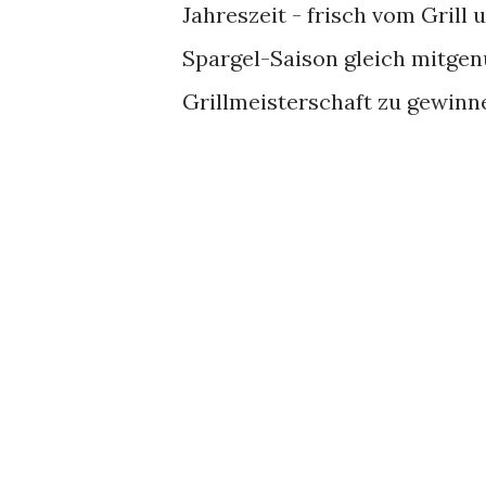
Jahreszeit - frisch vom Grill
Spargel-Saison gleich mitgenu
Grillmeisterschaft zu gewinne
alles immer ziemlich gut und 
stolzer Besitzer eines Grills 
einfach in einer beschichtete
Zubereitung entspricht im We
Grillgemüse mit Pesto . Zutat
g Couscous 500 g grüner (oder 
entfernt 500 g Aubergine, in 
cm dicken Scheiben 200 g Zwie