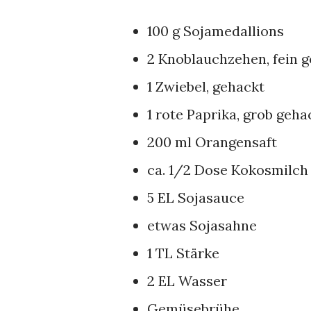
100 g Sojamedallions
2 Knoblauchzehen, fein 
1 Zwiebel, gehackt
1 rote Paprika, grob geha
200 ml Orangensaft
ca. 1/2 Dose Kokosmilch
5 EL Sojasauce
etwas Sojasahne
1 TL Stärke
2 EL Wasser
Gemüsebrühe