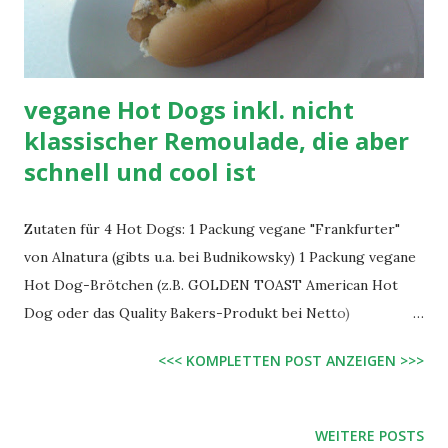
vegane Hot Dogs inkl. nicht
klassischer Remoulade, die aber
schnell und cool ist
Zutaten für 4 Hot Dogs: 1 Packung vegane "Frankfurter"
von Alnatura (gibts u.a. bei Budnikowsky) 1 Packung vegane
Hot Dog-Brötchen (z.B. GOLDEN TOAST American Hot
Dog oder das Quality Bakers-Produkt bei Netto)
Gewürzgurken, schön dünn geschnitten und schräg, so
<<< KOMPLETTEN POST ANZEIGEN >>>
dass große Scheiben entstehen Röstzwiebeln Ketchup Senf
vegane Remoulade (Rezept siehe unten) Zubereitung:
Würste in heißem (nicht kochendem) Wasser erhitzen.
WEITERE POSTS