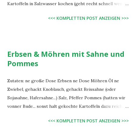
Bedarf nachsalzen. Super als Beilage!
Kartoffeln in Salzwasser kochen (geht recht schnell wenn
sie klein geschnitten sind). Zwiebeln und Knoblauch in Öl
<<< KOMPLETTEN POST ANZEIGEN >>>
anbraten. Kartoffeln dazu, Sojasahne drüber, nach
Geschmack würzen, verühren, fertig.
Erbsen & Möhren mit Sahne und
Pommes
Zutaten: ne große Dose Erbsen ne Dose Möhren Öl ne
Zwiebel, gehackt Knoblauch, gehackt Reissahne (oder
Sojasahne, Hafersahne...) Salz, Pfeffer Pommes (hatten wir
vonner Bude... sonst halt gekochte Kartoffeln dazu reichen)
Zubereitung: Zwiebel und Knoblauch in Öl anbraten, Erbsen
<<< KOMPLETTEN POST ANZEIGEN >>>
und Möhren dazugeben, kurz erhitzen, Sahne dazu, mit Salz
und Pfeffer abschmecken. Dazu die Pommes reichen.