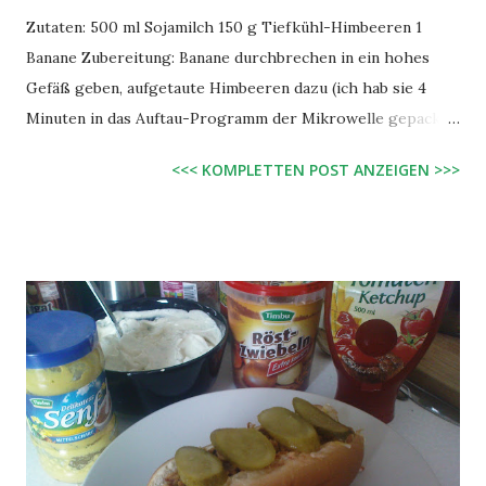
Zutaten: 500 ml Sojamilch 150 g Tiefkühl-Himbeeren 1
Banane Zubereitung: Banane durchbrechen in ein hohes
Gefäß geben, aufgetaute Himbeeren dazu (ich hab sie 4
Minuten in das Auftau-Programm der Mikrowelle gepackt),
Sojamilch dazu. Schön durchmixen. Wers süßer mag gibt
<<< KOMPLETTEN POST ANZEIGEN >>>
etwas Zucker dazu. Yum, yum, yum. Geht natürlich auch mit
allem anderen an Früchten oder auch mal frische Minze
dazu...