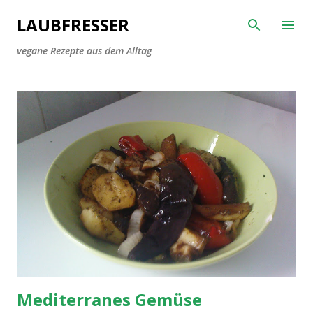
Direkt zum Hauptbereich
LAUBFRESSER
vegane Rezepte aus dem Alltag
P
o
s
t
s
Mediterranes Gemüse