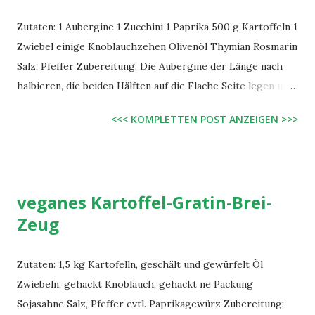
Zutaten: 1 Aubergine 1 Zucchini 1 Paprika 500 g Kartoffeln 1
Zwiebel einige Knoblauchzehen Olivenöl Thymian Rosmarin
Salz, Pfeffer Zubereitung: Die Aubergine der Länge nach
halbieren, die beiden Hälften auf die Flache Seite legen und
der Länge nach in Scheiben von ca. 1 cm Dicke schneiden.
<<< KOMPLETTEN POST ANZEIGEN >>>
Das gleiche mit der Zucchini machen, nur das die Scheiben
hier etwas dünner sein sollten (ca. 0,5 cm). Die Paprika in
große Stücke schneiden. Die Kartoffeln schälen und
vierteln. Die Zwiebel in Ringe schneiden. Die
veganes Kartoffel-Gratin-Brei-
Knoblauchzehen schälen und im Ganzen mit dem anderen
Zeug
Gemüse auf einem Blech verteilen. Mit einem Backpinsel
oder notfalls Küchenpapier das Gemüse grob mit Olivenöl
bestreichen. Dann nach Belieben die Gewürze über dem
Zutaten: 1,5 kg Kartofelln, geschält und gewürfelt Öl
Ganzen verteilen. Den Backofen auf 200° C einstellen und
Zwiebeln, gehackt Knoblauch, gehackt ne Packung
ca. 45 Minuten im Ofen lassen. Vorsichtig probieren und bei
Sojasahne Salz, Pfeffer evtl. Paprikagewürz Zubereitung: