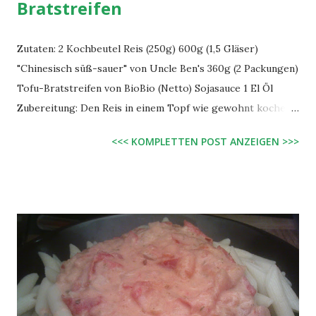
Bratstreifen
Zutaten: 2 Kochbeutel Reis (250g) 600g (1,5 Gläser)
"Chinesisch süß-sauer" von Uncle Ben's 360g (2 Packungen)
Tofu-Bratstreifen von BioBio (Netto) Sojasauce 1 El Öl
Zubereitung: Den Reis in einem Topf wie gewohnt kochen.
Die Bratstreifen in einer Pfanne mit einem El Öl gut
<<< KOMPLETTEN POST ANZEIGEN >>>
anbraten und dann mit Uncle Ben's "Chinesisch süß-sauer"
ablöschen. Das ganze zusammen nocheinmal warm werden
lassen und zum Schluss mit einem Schuss Sojasauce
würzen. Mit dem Reis zusammen servieren. Lecker!