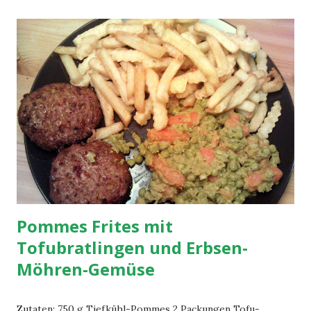
Saucen-Konsistenz hat) und mit Pfeffer, Salz und Oregano
würzen.
Pommes Frites mit
Tofubratlingen und Erbsen-
Möhren-Gemüse
Zutaten: 750 g Tiefkühl-Pommes 2 Packungen Tofu-