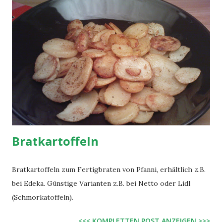
dünsten. Dann Frühlingszwiebeln und Bratstreifen
hinzugeben und das ganze für weitere 5 Minuten anbraten.
Nun weitere 5 EL Öl, Spaghetti und Maggi Fix hinzugeben
und kräftig anbraten bis es gut aussieht. Echt verdammt
lecker!!! Zutaten von "Maggi fix & frisch Gebratene Nudeln":
Jodsalz, Zucker, Maltodextrin, Zwiebeln, Aroma, Knoblauch,
Hefeextrakt, pflanzliches Öl (gehärtet), Sojasaucenpulver
(Sojabohnen, Weizen), Salz, Chili, Gewürze, Ingwer,
pflanzliche...
Bratkartoffeln
Bratkartoffeln zum Fertigbraten von Pfanni, erhältlich z.B.
bei Edeka. Günstige Varianten z.B. bei Netto oder Lidl
(Schmorkatoffeln).
<<< KOMPLETTEN POST ANZEIGEN >>>