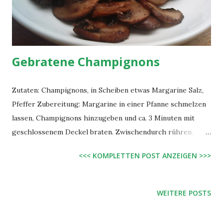
Minuten kochen lassen. Zum Abschluss mit Pfeffer,
Knoblauch, Brathähnchengewürz und evtl. Salz
abschmecken. Fertig! Mit dem Reis servieren.
Gebratene Champignons
Zutaten: Champignons, in Scheiben etwas Margarine Salz,
Pfeffer Zubereitung: Margarine in einer Pfanne schmelzen
lassen, Champignons hinzugeben und ca. 3 Minuten mit
geschlossenem Deckel braten. Zwischendurch rühren.
Pfeffern und salzen und eine halbe Minute ohne Deckel
<<< KOMPLETTEN POST ANZEIGEN >>>
unter Rühren weiterbraten, so dasss die Flüssigkeit
verdampft. Fertig! Sehr leckere Vorspeise oder Beilage.
WEITERE POSTS