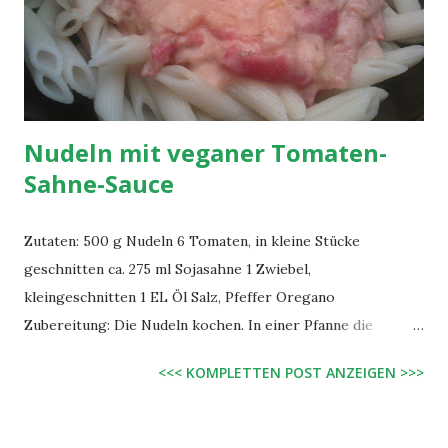
Nudeln mit veganer Tomaten-
Sahne-Sauce
Zutaten: 500 g Nudeln 6 Tomaten, in kleine Stücke
geschnitten ca. 275 ml Sojasahne 1 Zwiebel,
kleingeschnitten 1 EL Öl Salz, Pfeffer Oregano
Zubereitung: Die Nudeln kochen. In einer Pfanne die
Zwiebel in etwas Öl glasig anbraten und die
<<< KOMPLETTEN POST ANZEIGEN >>>
Tomatenstückchen hinzu geben. Das ganze so lange
aufkochen lassen, bis es schön matschig ist. Dann die mit
der Sojasahne aufgießen (nach Gefühl, das es eine gute