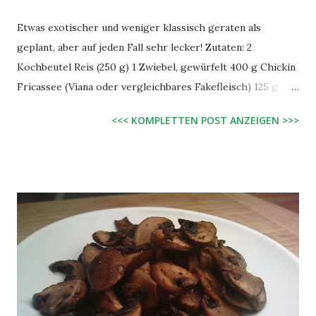
Etwas exotischer und weniger klassisch geraten als
geplant, aber auf jeden Fall sehr lecker! Zutaten: 2
Kochbeutel Reis (250 g) 1 Zwiebel, gewürfelt 400 g Chickin
Fricassee (Viana oder vergleichbares Fakefleisch) 125 g
Erbsen (wir hatten tiefgefrorene) 140 g Ananas, in Stücke
<<< KOMPLETTEN POST ANZEIGEN >>>
geschnitten 1 kleines Glas Möhrchen, abgetropft 250 ml
Gemüsebrühe 250 ml Sojamilch 3 EL Mehl ein Schuss
Weißwein 1 EL Öl Pfeffer, Knoblauch, Brathähnchengewürz,
evtl. Salz Zubereitung: Den Reis wie gewohnt kochen. Die
gewürfelte Zwiebel in einer Pfanne mit etwas Öl glasig
anschwitzen. Die Brühe hinzugießen und die Erbsen
dazugeben. Das ganze etwa fünf Minuten kochen lassen,
dann sind die Erbsen gar. Mehl mit einem Schneebesen in
der Sojamilch verrühren und mit in die Pfanne geben.
Möhren, Ananas und Fakefleisch hinzugeben und noch 2 - 3