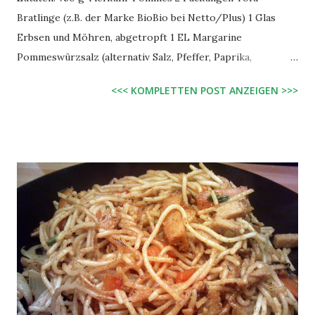
Bratlinge (z.B. der Marke BioBio bei Netto/Plus) 1 Glas
Erbsen und Möhren, abgetropft 1 EL Margarine
Pommeswürzsalz (alternativ Salz, Pfeffer, Paprika,
Knoblauch) Salz, Pfeffer, Knoblauch Zubereitung: Pommes
<<< KOMPLETTEN POST ANZEIGEN >>>
in Friteuse oder Ofen nach Packungsanleitung zubereiten
und mit Pommeswürzsalz würzen. Tofu-Bratlinge 5 - 7
Minuten in die Friteuse werfen oder in der Pfanne braten.
Erbsen-Möhren-Gemüse in einem Topf erhitzen,
Margarine hinzugeben und mit Salz, Pfeffer und Knoblauch
würzen. Fertig!