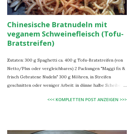
Chinesische Bratnudeln mit
veganem Schweinefleisch (Tofu-
Bratstreifen)
Zutaten: 300 g Spaghetti ca. 400 g Tofu-Bratstreifen (von
Netto/Plus oder vergleichbares) 2 Packungen "Maggi fix &
frisch Gebratene Nudeln" 300 g Möhren, in Streifen
geschnitten oder weniger Arbeit: in dünne halbe Scheiben 1
Bund Frühlingszwiebeln, in Ringe geschnitten 1 Zwiebel,
<<< KOMPLETTEN POST ANZEIGEN >>>
grob geschnitten 8 EL Öl Zubereitung: Spaghetti in
Salzwasser wie gewohnt garen. Zwiebeln und Möhren am
besten in einem beschichteten Wok, alternativ in einer
großen beschichteten Pfanne, mit 3 EL Öl 5 - 10 Minuten