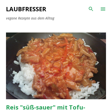
Direkt zum Hauptbereich
LAUBFRESSER
vegane Rezepte aus dem Alltag
P
o
s
t
s
Reis "süß-sauer" mit Tofu-